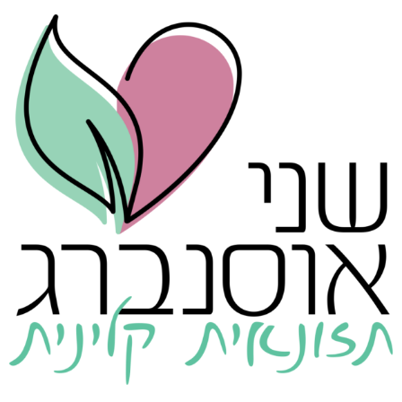
לג
תוכן